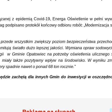
ązanej z epidemią Covid-19, Energa Oświetlenie w pełni wy
wag podpisano protokół końcowy odbioru robót: „Modernizacja 
 przede wszystkim zwiększy poziom bezpieczeństwa przecho
emitują światło dużo lepszej jakości. Wymiana opraw sodowyc
gii w Gminie Opatowiec na potrzeby oświetlenia ulicznego 
miały także pozytywny wpływ na środowisko. W wyniku zmn
ry spadnie nawet o ponad 68 ton rocznie.”
ędzie zachętą dla innych Gmin do inwestycji w oszczędn
Reklama na słupach