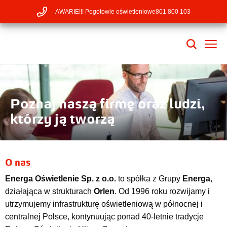
AWARIE!!! Pogotowie oświetleniowe
801 800 103
Poznaj naszą firmę oraz ludzi,
którzy ją tworzą
O nas
Energa Oświetlenie Sp. z o.o.
to spółka z Grupy
Energa
,
działająca w strukturach
Orlen
. Od 1996 roku rozwijamy i
utrzymujemy infrastrukturę oświetleniową w północnej i
centralnej Polsce, kontynuując ponad 40-letnie tradycje