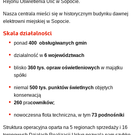
Rejonu Oświetlenia Ulic w Sopocie.
Nasza centrala mieści się w historycznym budynku dawnej
elektrowni miejskiej w Sopocie.
Skala działalności
ponad
4
00
obsługiwanych gmin
działalność w
6 województwach
blisko
360 tys.
op
raw
oświetleniowych
w majątku
spółki
niemal
5
00
tys. punktów świetlnych
objętych
konserwacją
260
pra
cowników;
nowoczesna flota techniczna, w tym
73 podnośniki
Struktura operacyjna oparta na 5 regionach sprzedaży i 16
terenowych Działach Realizacji Usług pozwala nam szybko