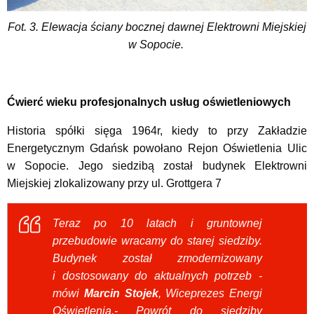
Fot. 3. Elewacja ściany bocznej dawnej Elektrowni Miejskiej
w Sopocie.
Ćwierć wieku profesjonalnych usług oświetleniowych
Historia spółki sięga 1964r, kiedy to przy Zakładzie
Energetycznym Gdańsk powołano Rejon Oświetlenia Ulic
w Sopocie. Jego siedzibą został budynek Elektrowni
Miejskiej zlokalizowany przy ul. Grottgera 7
Teraz po 10 latach i gruntownej
przebudowie wracamy do starej siedziby.
Budynek został zmodernizowany
i dostosowany do aktualnych potrzeb -
mówi
Marcin Stojek
, Wiceprezes Energi
Oświetlenia.- Powrót do siedziby