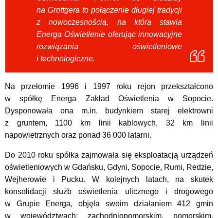
na Grottgera to połączenie długiej tradycji
z nowoczesnością, na którą stawia
Energa Oświetlenie oferując innowacyjne
rozwiązania oświetleniowe
i technologiczne.
Na przełomie 1996 i 1997 roku rejon przekształcono
w spółkę Energa Zakład Oświetlenia w Sopocie.
Dysponowała ona m.in. budynkiem starej elektrowni
z gruntem, 1100 km linii kablowych, 32 km linii
napowietrznych oraz ponad 36 000 latarni.
Do 2010 roku spółka zajmowała się eksploatacją urządzeń
oświetleniowych w Gdańsku, Gdyni, Sopocie, Rumi, Redzie,
Wejherowie i Pucku. W kolejnych latach, na skutek
konsolidacji służb oświetlenia ulicznego i drogowego
w Grupie Energa, objęła swoim działaniem 412 gmin
w województwach: zachodniopomorskim, pomorskim,