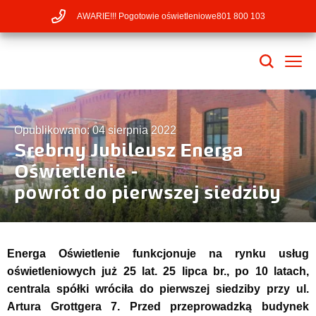
AWARIE!!! Pogotowie oświetleniowe
801 800 103
Opublikowano: 04 sierpnia 2022
Srebrny Jubileusz Energa
Oświetlenie -
powrót do pierwszej siedziby
Energa Oświetlenie funkcjonuje na rynku usług
oświetleniowych już 25 lat. 25 lipca br., po 10 latach,
centrala spółki wróciła do pierwszej siedziby przy ul.
Artura Grottgera 7. Przed przeprowadzką budynek