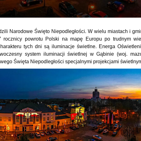
dzili Narodowe Święto Niepodległości. W wielu miastach i gmi
 rocznicy powrotu Polski na mapę Europu po trudnym wi
harakteru tych dni są iluminacje świetlne. Energa Oświetle
woczesny system iluminacji świetlnej w Gąbinie (woj. maz
wego Święta Niepodległości specjalnymi projekcjami świetlnym