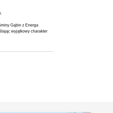
n.
i Gminy Gąbin z Energa
eślając wyjątkowy charakter