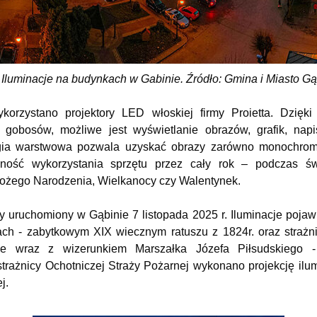
 Iluminacje na budynkach w Gabinie. Źródło: Gmina i Miasto G
korzystano projektory LED włoskiej firmy Proietta. Dzięk
gobosów, możliwe jest wyświetlanie obrazów, grafik, napi
ogia warstwowa pozwala uzyskać obrazy zarówno monochroma
ność wykorzystania sprzętu przez cały rok – podczas św
 Bożego Narodzenia, Wielkanocy czy Walentynek.
y uruchomiony w Gąbinie 7 listopada 2025 r. Iluminacje poja
tach - zabytkowym XIX wiecznym ratuszu z 1824r. oraz strażn
we wraz z wizerunkiem Marszałka Józefa Piłsudskiego -
strażnicy Ochotniczej Straży Pożarnej wykonano projekcję ilu
ej.