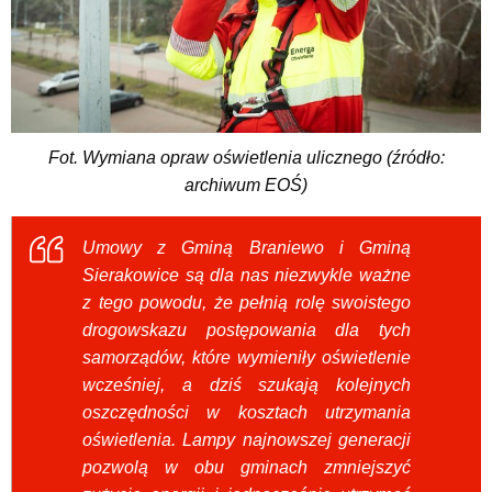
Fot. Wymiana opraw oświetlenia ulicznego (źródło:
archiwum EOŚ)
Umowy z Gminą Braniewo i Gminą
Sierakowice są dla nas niezwykle ważne
z tego powodu, że pełnią rolę swoistego
drogowskazu postępowania dla tych
samorządów, które wymieniły oświetlenie
wcześniej, a dziś szukają kolejnych
oszczędności w kosztach utrzymania
oświetlenia. Lampy najnowszej generacji
pozwolą w obu gminach zmniejszyć