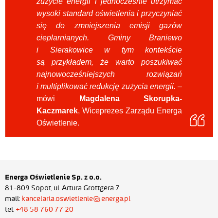
zużycie energii i jednocześnie utrzymać
wysoki standard oświetlenia i przyczyniać
się do zmniejszenia emisji gazów
cieplarnianych.
Gminy Braniewo
i Sierakowice w tym kontekście
są przykładem, że warto poszukiwać
najnowocześniejszych rozwiązań
i multiplikować redukcję zużycia energii.
–
mówi
Magdalena Skorupka-
Kaczmarek
, Wiceprezes Zarządu Energa
Oświetlenie.
Energa Oświetlenie Sp. z o.o.
81-809 Sopot, ul. Artura Grottgera 7
mail:
kancelaria.oswietlenie@energa.pl
tel.
+48 58 760 77 20