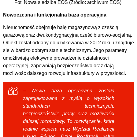
Fot. Nowa siedziba EOŚ (Źródło: archiwum EOŚ).
Nowoczesna i funkcjonalna baza operacyjna
Nieruchomość obejmuje halę magazynową z częścią
garażową oraz dwukondygnacyjną część biurowo-socjalną.
Obiekt został oddany do użytkowania w 2012 roku i znajduje
się w bardzo dobrym stanie technicznym. Jego parametry
umożliwiają efektywne prowadzenie działalności
operacyjnej, zapewniają bezpieczeństwo oraz dają
możliwość dalszego rozwoju infrastruktury w przyszłości.
– Nowa baza operacyjna została
zaprojektowana z myślą o wysokich
standardach technicznych,
bezpieczeństwie pracy oraz możliwości
dalszej rozbudowy. To rozwiązanie, które
realnie wspiera nasz Wydział Realizacji
Usług Północ, Dział Realizacji usług