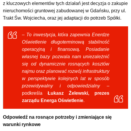
z kluczowych elementów tych działań jest decyzja o zakupie
nieruchomości gruntowej zabudowanej w Gdańsku, przy ul.
Trakt Św. Wojciecha, oraz jej adaptacji do potrzeb Spółki.
– To inwestycja, która zapewnia Enerdze
Oświetlenie długoterminową stabilność
operacyjną i finansową. Posiadanie
własnej bazy pozwala nam uniezależnić
się od dynamicznie
rosnących kosztów
najmu oraz planować rozwój infrastruktury
w perspektywie kolejnych lat w sposób
przewidywalny i odpowiedzialny
–
podkreśla
Łukasz Żelewski, prezes
zarządu Energa Oświetlenie
.
Odpowiedź na rosnące potrzeby i zmieniające się
warunki rynkowe