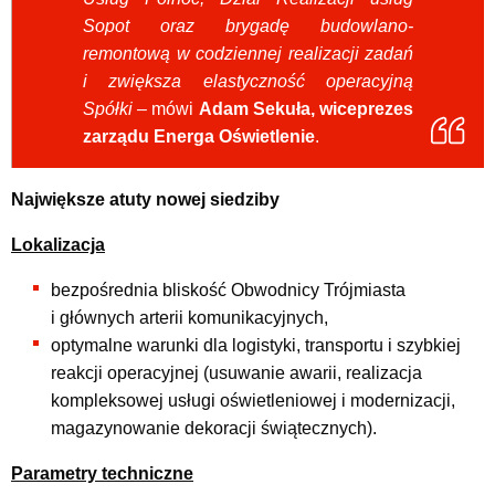
Sopot oraz brygadę budowlano-
remontową w codziennej realizacji zadań
i zwiększa elastyczność operacyjną
Spółki
– mówi
Adam Sekuła, wiceprezes
zarządu Energa Oświetlenie
.
Największe atuty nowej siedziby
Lokalizacja
bezpośrednia bliskość Obwodnicy Trójmiasta
i głównych arterii komunikacyjnych,
optymalne warunki dla logistyki, transportu i szybkiej
reakcji operacyjnej (usuwanie awarii, realizacja
kompleksowej usługi oświetleniowej i modernizacji,
magazynowanie dekoracji świątecznych).
Parametry techniczne