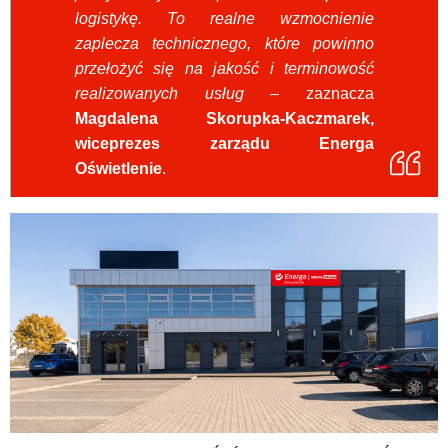
logistykę. To realne wzmocnienie
zaplecza technicznego, które powinno
przełożyć się na jakość i terminowość
realizowanych usług
– zaznacza
Magdalena Skorupka-Kaczmarek,
wiceprezes zarządu Energa
Oświetlenie
.