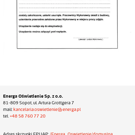
Energa Oświetlenie Sp. z o.o.
81-809 Sopot, ul. Artura Grottgera 7
mail:
kancelaria.oswietlenie@energa.pl
tel.
+48 58 760 77 20
Adres skrzynki EPUAP:
/Energa_Oswietlenie/domyslna